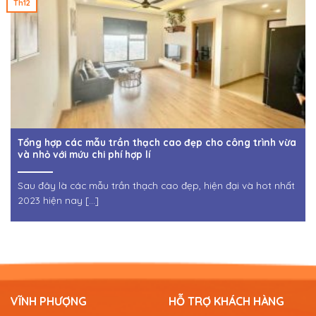
Th12
Tổng hợp các mẫu trần thạch cao đẹp cho công trình vừa
và nhỏ với mứu chi phí hợp lí
Sau đây là các mẫu trần thạch cao đẹp, hiện đại và hot nhất
2023 hiện nay [...]
VĨNH PHƯỢNG
HỖ TRỢ KHÁCH HÀNG