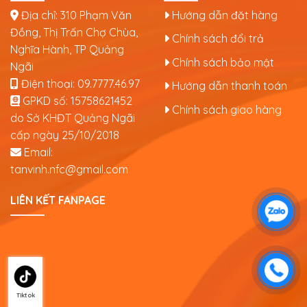
Địa chỉ: 310 Phạm Văn
Hướng dẫn đặt hàng
Đồng, Thị Trấn Chợ Chùa,
Chính sách đổi trả
Nghĩa Hành, TP Quảng
Chính sách bảo mật
Ngãi
Điện thoại:
09.7777.46.97
Hướng dẫn thanh toán
GPKD số:
15758621452
Chính sách giao hàng
do Sở KHĐT Quảng Ngãi
cấp ngày 25/10/2018
Email:
tanvinh.nfc@gmail.com
LIÊN KẾT FANPAGE
Tiktok