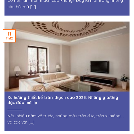
Có nên làm trần thạch cao không? Đây là một trong những
câu hỏi mà [...]
11
Th12
Xu hướng thiết kế trần thạch cao 2023: Những ý tưởng
độc đáo mới lạ
Nếu nhiều năm về trước, những mẫu trần đúc, trần xi măng,…
và các vật [...]