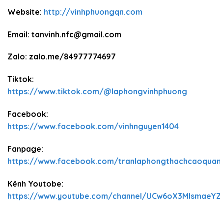
Website:
http://vinhphuongqn.com
Email: tanvinh.nfc@gmail.com
Zalo: zalo.me/84977774697
Tiktok:
https://www.tiktok.com/@laphongvinhphuong
Facebook:
https://www.facebook.com/vinhnguyen1404
Fanpage:
https://www.facebook.com/tranlaphongthachcaoqua
Kênh Youtobe:
https://www.youtube.com/channel/UCw6oX3MIsmaeY