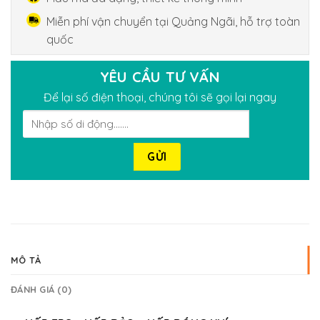
Miễn phí vận chuyển tại Quảng Ngãi, hỗ trợ toàn
quốc
YÊU CẦU TƯ VẤN
Để lại số điện thoại, chúng tôi sẽ gọi lại ngay
MÔ TẢ
ĐÁNH GIÁ (0)