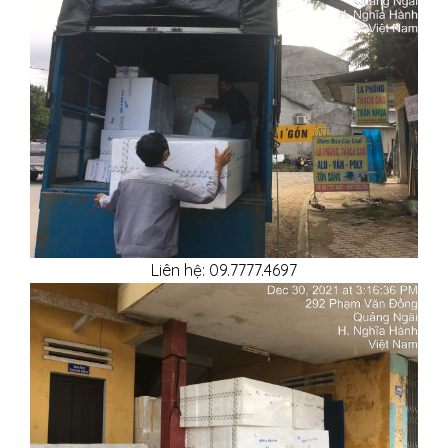
Liên hệ: 09.7777.4697