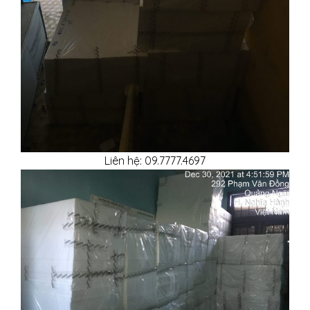
Liên hệ: 09.7777.4697