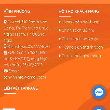
VĨNH PHƯỢNG
HỖ TRỢ KHÁCH HÀNG
Địa chỉ: 310 Phạm Văn
Hướng dẫn đặt hàng
Đồng, Thị Trấn Chợ Chùa,
Chính sách đổi trả
Nghĩa Hành, TP Quảng
Chính sách bảo mật
Ngãi
Điện thoại:
09.7777.46.97
Hướng dẫn thanh toán
GPKD số:
15758621452
Chính sách giao hàng
do Sở KHĐT Quảng Ngãi
cấp ngày 25/10/2018
Email:
tanvinh.nfc@gmail.com
LIÊN KẾT FANPAGE