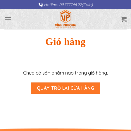
Skip
Hotline: 09.7777.46.97(Zalo)
to
content
Giỏ hàng
Chưa có sản phẩm nào trong giỏ hàng.
QUAY TRỞ LẠI CỬA HÀNG