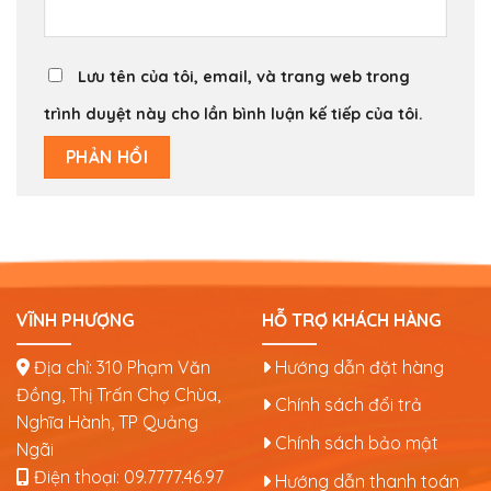
Lưu tên của tôi, email, và trang web trong
trình duyệt này cho lần bình luận kế tiếp của tôi.
VĨNH PHƯỢNG
HỖ TRỢ KHÁCH HÀNG
Địa chỉ: 310 Phạm Văn
Hướng dẫn đặt hàng
Đồng, Thị Trấn Chợ Chùa,
Chính sách đổi trả
Nghĩa Hành, TP Quảng
Chính sách bảo mật
Ngãi
Điện thoại:
09.7777.46.97
Hướng dẫn thanh toán