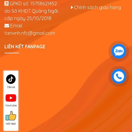
GPKD số:
15758621452
Chính sách giao hàng
do Sở KHĐT Quảng Ngãi
cấp ngày 25/10/2018
Email:
tanvinh.nfc@gmail.com
LIÊN KẾT FANPAGE
Tiktok
Youtube
Nổi Bật