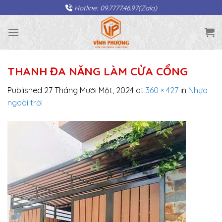
Skip
Hotline: 09.7777.46.97(Zalo)
to
content
THANH ĐA NĂNG LÀM CỬA CỔNG
Published
27 Tháng Mười Một, 2024
at
360 × 427
in
Nhựa
ngoài trời