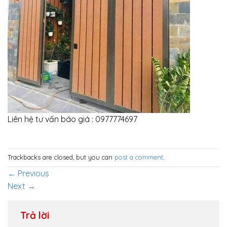
Liên hệ tư vấn báo giá : 0977774697
Trackbacks are closed, but you can
post a comment
.
←
Previous
Next
→
Trả lời