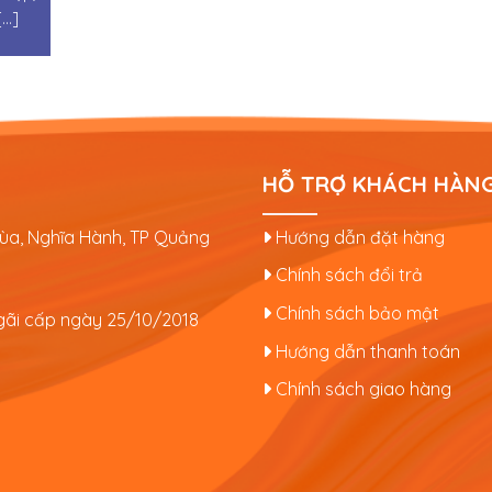
..]
HỖ TRỢ KHÁCH HÀN
hùa, Nghĩa Hành, TP Quảng
Hướng dẫn đặt hàng
Chính sách đổi trả
Chính sách bảo mật
ãi cấp ngày 25/10/2018
Hướng dẫn thanh toán
Chính sách giao hàng