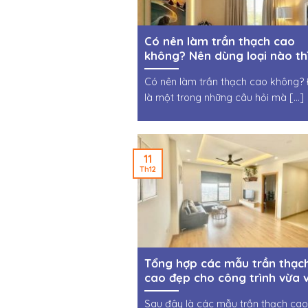
Có nên làm trần thạch cao
không? Nên dùng loại nào th
tốt?
Có nên làm trần thạch cao không?
là một trong những câu hỏi mà [...]
11
Th12
Tổng hợp các mẫu trần thạc
cao đẹp cho công trình vừa 
nhỏ với mứu chi phí hợp lí
Sau đây là các mẫu trần thạch cao