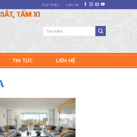
Giới thiệu
Liên hệ
SẮT, TẤM XI
Tìm
kiếm:
TIN TỨC
LIÊN HỆ
A