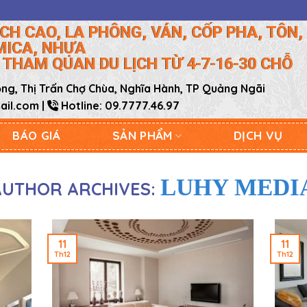
CH CAO, LA PHÔNG, VÁN, CỐP PHA, TÔN, 
MICA, NHỰA
 THAM QUAN DU LỊCH TỪ 4-7-16-30 CHỖ
g, Thị Trấn Chợ Chùa, Nghĩa Hành, TP Quảng Ngãi
il.com |
Hotline: 09.7777.46.97
BÁO GIÁ
SẢN PHẨM
DỊCH VỤ
LUHY MEDI
AUTHOR ARCHIVES:
11
11
Th12
Th12