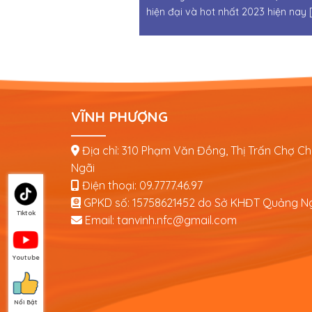
hiện đại và hot nhất 2023 hiện nay [.
VĨNH PHƯỢNG
Địa chỉ: 310 Phạm Văn Đồng, Thị Trấn Chợ C
Ngãi
Điện thoại:
09.7777.46.97
GPKD số:
15758621452
do Sở KHĐT Quảng Ng
Tiktok
Email: tanvinh.nfc@gmail.com
Youtube
Nổi Bật