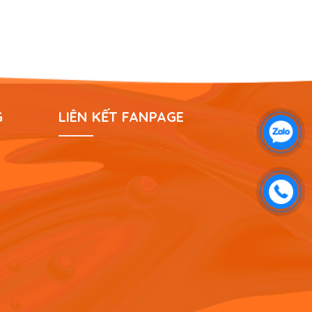
G
LIÊN KẾT FANPAGE