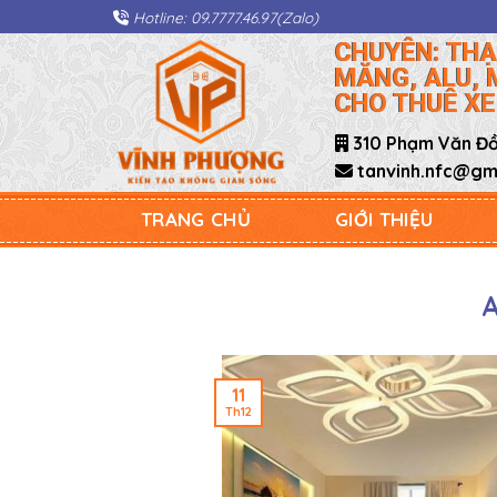
Skip
Hotline: 09.7777.46.97(Zalo)
to
CHUYÊN: THẠ
content
MĂNG, ALU, 
CHO THUÊ XE
310 Phạm Văn Đồn
tanvinh.nfc@gma
TRANG CHỦ
GIỚI THIỆU
11
Th12