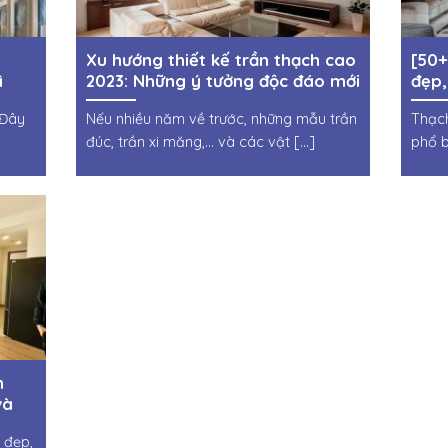
Xu hướng thiết kế trần thạch cao
[50+
ì
2023: Những ý tưởng độc đáo mới
đẹp,
lạ
nhất
 Đây
Nếu nhiều năm về trước, những mẫu trần
Thạch
đúc, trần xi măng,… và các vật [...]
phổ b
h
và
 đẹp,