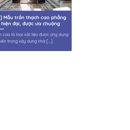
] Mẫu trần thạch cao phẳng
 hiện đại, được ưa chuộng
 2023
 cao là loại vật liệu được ứng dụng
iến trong xây dựng nhà [...]