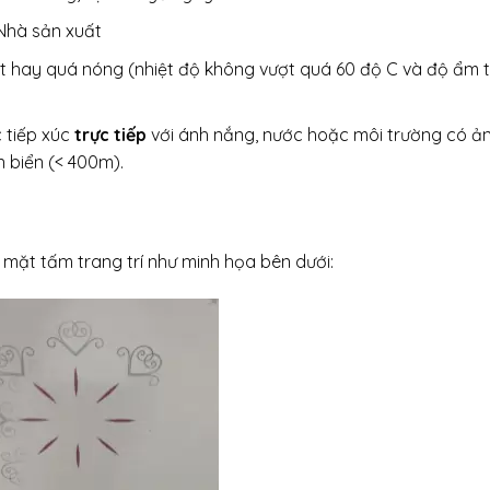
Nhà sản xuất
t hay quá nóng (nhiệt độ không vượt quá 60 độ C và độ ẩm 
 tiếp xúc
trực tiếp
với ánh nắng, nước hoặc môi trường có ả
 biển (< 400m).
mặt tấm trang trí như minh họa bên dưới: