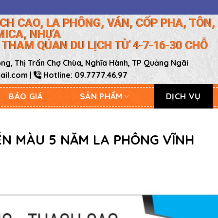
CH CAO, LA PHÔNG, VÁN, CỐP PHA, TÔN, 
MICA, NHỰA
 THAM QUAN DU LỊCH TỪ 4-7-16-30 CHỖ
g, Thị Trấn Chợ Chùa, Nghĩa Hành, TP Quảng Ngãi
il.com |
Hotline: 09.7777.46.97
BÁO GIÁ
SẢN PHẨM
DỊCH VỤ
ỀN MÀU 5 NĂM LA PHÔNG VĨNH