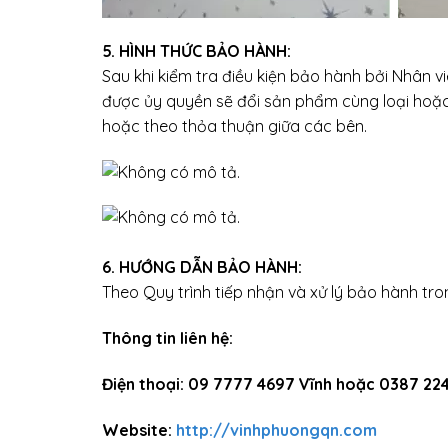
5. HÌNH THỨC BẢO HÀNH:
Sau khi kiểm tra điều kiện bảo hành bởi Nhân v
được ủy quyền sẽ đổi sản phẩm cùng loại hoặc 
hoặc theo thỏa thuận giữa các bên.
6. HƯỚNG DẪN BẢO HÀNH:
Theo Quy trình tiếp nhận và xử lý bảo hành tr
Thông tin liên hệ:
Điện thoại: 09 7777 4697 Vĩnh hoặc 0387 22
Website:
http://vinhphuongqn.com