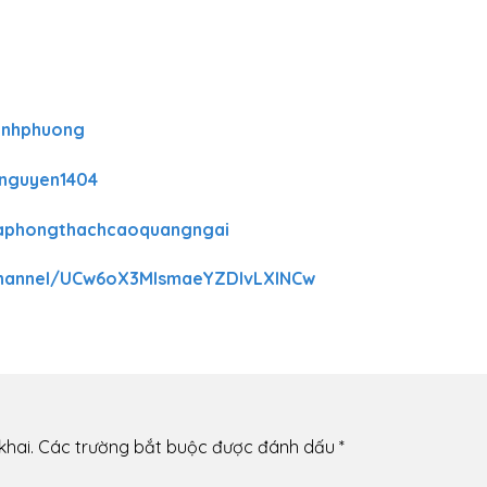
inhphuong
hnguyen1404
laphongthachcaoquangngai
channel/UCw6oX3MIsmaeYZDlvLXINCw
khai.
Các trường bắt buộc được đánh dấu
*