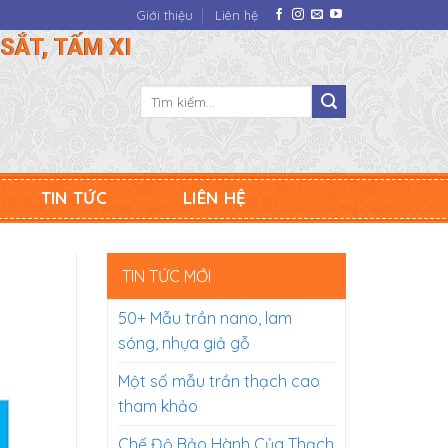
Giới thiệu
Liên hệ
SẮT, TẤM XI
Tìm
kiếm:
TIN TỨC
LIÊN HỆ
TIN TỨC MỚI
50+ Mẫu trần nano, lam
sóng, nhựa giả gỗ
Một số mẫu trần thạch cao
tham khảo
Chế Độ Bảo Hành Của Thạch