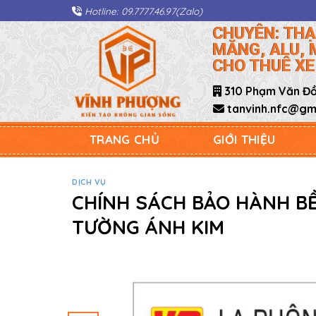
Skip
Hotline: 09.7777.46.97(Zalo)
to
CHUYÊN: THẠ
content
MĂNG, ALU, 
CHO THUÊ XE
310 Phạm Văn Đồn
tanvinh.nfc@gma
TRANG CHỦ
GIỚI THIỆU
DỊCH VỤ
CHÍNH SÁCH BẢO HÀNH B
TƯỜNG ÁNH KIM