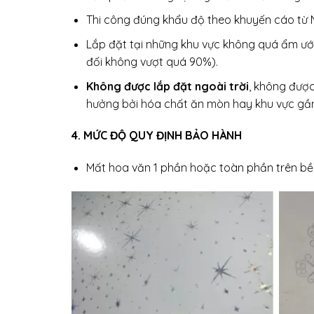
Thi công đúng khẩu độ theo khuyến cáo từ 
Lắp đặt tại những khu vực không quá ẩm ướ
đối không vượt quá 90%).
Không được lắp đặt ngoài trời
, không được
hưởng bởi hóa chất ăn mòn hay khu vực gần
4. MỨC ĐỘ QUY ĐỊNH BẢO HÀNH
Mất hoa văn 1 phần hoặc toàn phần trên bề 