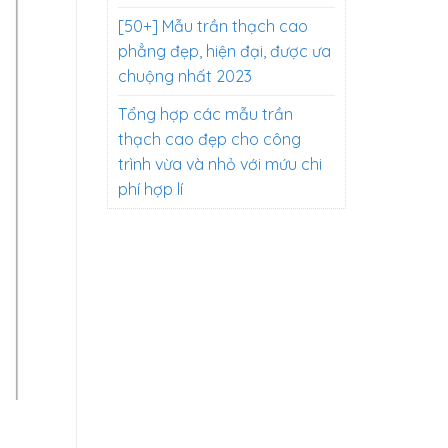
[50+] Mẫu trần thạch cao
phẳng đẹp, hiện đại, được ưa
chuộng nhất 2023
Tổng hợp các mẫu trần
thạch cao đẹp cho công
trình vừa và nhỏ với mứu chi
phí hợp lí