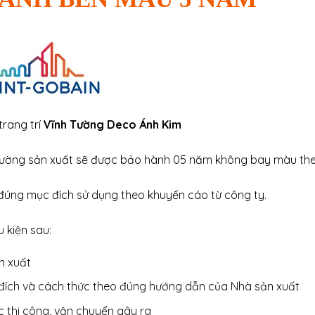
rang trí
Vĩnh Tường Deco Ánh Kim
Tường sản xuất sẽ được bảo hành 05 năm không bay màu th
đúng mục đích sử dụng theo khuyến cáo từ công ty.
 kiện sau:
n xuất
đích và cách thức theo đúng hướng dẫn của Nhà sản xuất
c thi công, vận chuyển gây ra