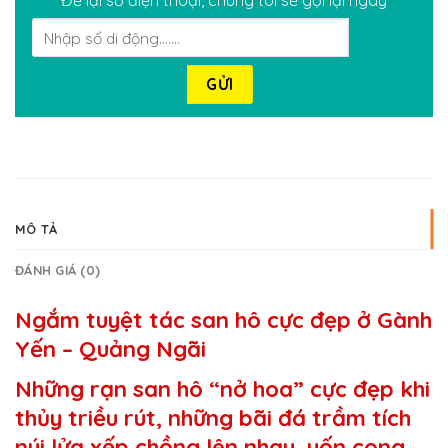
Để lại số điện thoại, chúng tôi sẽ gọi lại ngay
MÔ TẢ
ĐÁNH GIÁ (0)
Ngắm tuyệt tác san hô cực đẹp ở Gành
Yến – Quảng Ngãi
Những rạn san hô “nở hoa” cực đẹp khi
thủy triều rút, những bãi đá trầm tích
núi lửa xếp chồng lên nhau, uốn cong