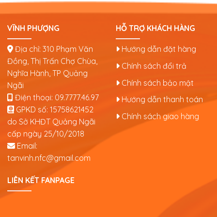
VĨNH PHƯỢNG
HỖ TRỢ KHÁCH HÀNG
Địa chỉ: 310 Phạm Văn
Hướng dẫn đặt hàng
Đồng, Thị Trấn Chợ Chùa,
Chính sách đổi trả
Nghĩa Hành, TP Quảng
Chính sách bảo mật
Ngãi
Điện thoại:
09.7777.46.97
Hướng dẫn thanh toán
GPKD số:
15758621452
Chính sách giao hàng
do Sở KHĐT Quảng Ngãi
cấp ngày 25/10/2018
Email:
tanvinh.nfc@gmail.com
LIÊN KẾT FANPAGE