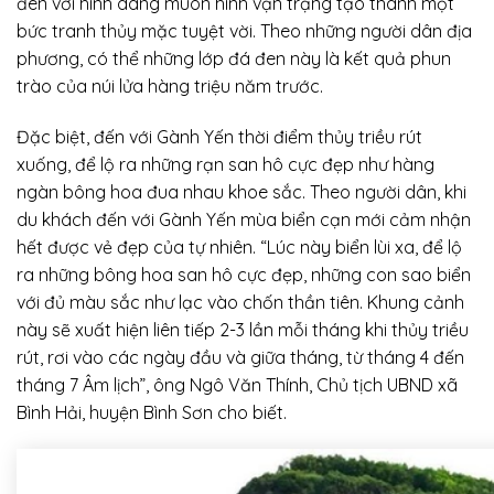
đen với hình dáng muôn hình vạn trạng tạo thành một
bức tranh thủy mặc tuyệt vời. Theo những người dân địa
phương, có thể những lớp đá đen này là kết quả phun
trào của núi lửa hàng triệu năm trước.
Đặc biệt, đến với Gành Yến thời điểm thủy triều rút
xuống, để lộ ra những rạn san hô cực đẹp như hàng
ngàn bông hoa đua nhau khoe sắc. Theo người dân, khi
du khách đến với Gành Yến mùa biển cạn mới cảm nhận
hết được vẻ đẹp của tự nhiên. “Lúc này biển lùi xa, để lộ
ra những bông hoa san hô cực đẹp, những con sao biển
với đủ màu sắc như lạc vào chốn thần tiên. Khung cảnh
này sẽ xuất hiện liên tiếp 2-3 lần mỗi tháng khi thủy triều
rút, rơi vào các ngày đầu và giữa tháng, từ tháng 4 đến
tháng 7 Âm lịch”, ông Ngô Văn Thính, Chủ tịch UBND xã
Bình Hải, huyện Bình Sơn cho biết.