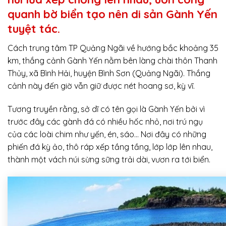
quanh bờ biển tạo nên di sản Gành Yến
tuyệt tác.
Cách trung tâm TP Quảng Ngãi về hướng bắc khoảng 35
km, thắng cảnh Gành Yến nằm bên làng chài thôn Thanh
Thủy, xã Bình Hải, huyện Bình Sơn (Quảng Ngãi). Thắng
cảnh này đến giờ vẫn giữ được nét hoang sơ, kỳ vĩ.
Tương truyền rằng, sở dĩ có tên gọi là Gành Yến bởi vì
trước đây các gành đá có nhiều hốc nhỏ, nơi trú ngụ
của các loài chim như yến, én, sáo… Nơi đây có những
phiến đá kỳ ảo, thô ráp xếp tầng tầng, lớp lớp lên nhau,
thành một vách núi sừng sững trải dài, vươn ra tới biển.