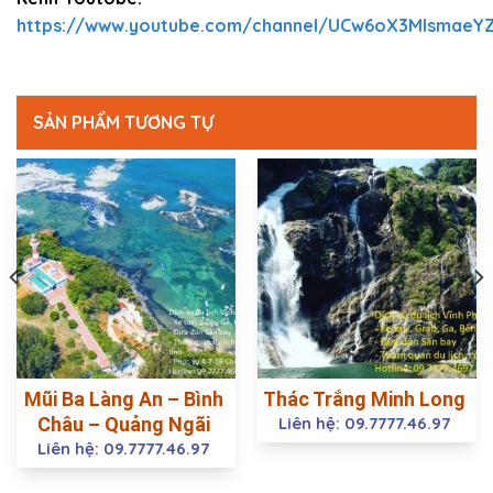
https://www.youtube.com/channel/UCw6oX3MIsmaeY
SẢN PHẨM TƯƠNG TỰ
Mũi Ba Làng An – Bình
Thác Trắng Minh Long
Châu – Quảng Ngãi
Liên hệ: 09.7777.46.97
Liên hệ: 09.7777.46.97