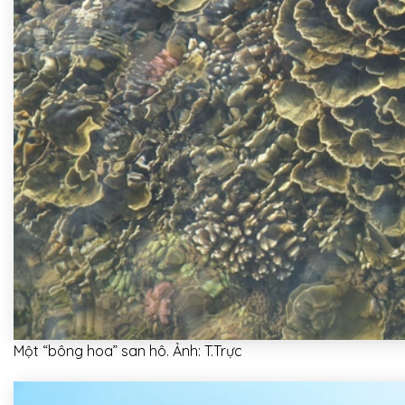
Một “bông hoa” san hô. Ảnh: T.Trực