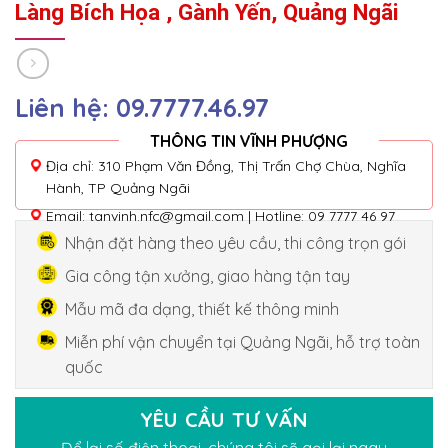
Làng Bích Họa , Gành Yến, Quảng Ngãi
Liên hệ: 09.7777.46.97
THÔNG TIN VĨNH PHƯỢNG
Địa chỉ: 310 Phạm Văn Đồng, Thị Trấn Chợ Chùa, Nghĩa
Hành, TP Quảng Ngãi
Email: tanvinh.nfc@gmail.com | Hotline: 09 7777 46 97
Nhận đặt hàng theo yêu cầu, thi công trọn gói
Gia công tận xưởng, giao hàng tận tay
Mẫu mã đa dạng, thiết kế thông minh
Miễn phí vận chuyển tại Quảng Ngãi, hỗ trợ toàn
quốc
YÊU CẦU TƯ VẤN