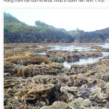
Hàng trăm rạn san hô khác nhau ở Gành Yến. Ảnh: T.Trực